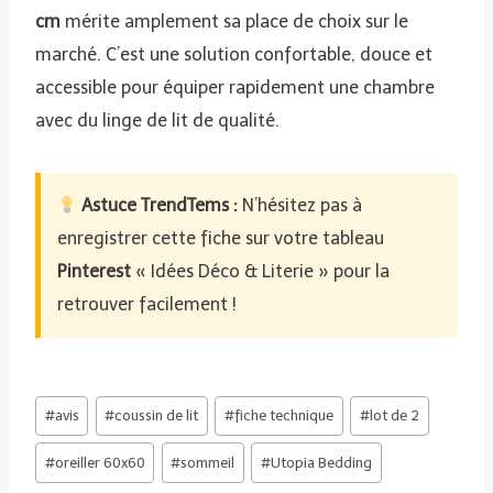
cm
mérite amplement sa place de choix sur le
marché. C’est une solution confortable, douce et
accessible pour équiper rapidement une chambre
avec du linge de lit de qualité.
Astuce TrendTems :
N’hésitez pas à
enregistrer cette fiche sur votre tableau
Pinterest
« Idées Déco & Literie » pour la
retrouver facilement !
Étiquettes
#
avis
#
coussin de lit
#
fiche technique
#
lot de 2
de
#
oreiller 60x60
#
sommeil
#
Utopia Bedding
la