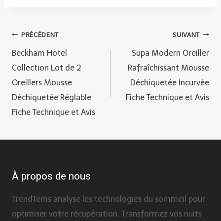
publication :
Navigation
PRÉCÉDENT
SUIVANT
Beckham Hotel
Supa Modern Oreiller
de
Collection Lot de 2
Rafraîchissant Mousse
Oreillers Mousse
Déchiquetée Incurvée
l’article
Déchiquetée Réglable
Fiche Technique et Avis
Fiche Technique et Avis
À propos de nous
TrendTems analyse les technologies du sommeil pour
optimiser votre récupération. Transformez vos nuits